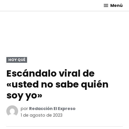
Saltar
Menú
El
al
Expreso
contenido
PUBLICADO
HOY QUÉ
EN
Escándalo viral de
«usted no sabe quién
soy yo»
por
Redacción El Expreso
1 de agosto de 2023