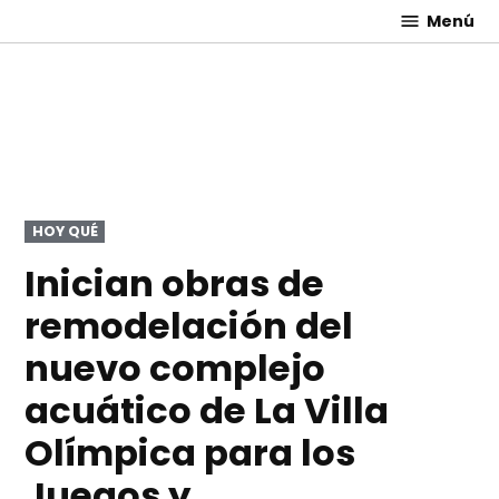
Saltar
Menú
El
al
Expreso
contenido
PUBLICADO
HOY QUÉ
EN
Inician obras de
remodelación del
nuevo complejo
acuático de La Villa
Olímpica para los
Juegos y