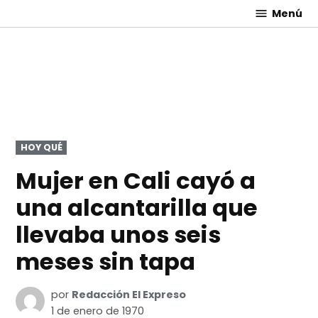
Saltar
Menú
El
al
Expreso
contenido
PUBLICADO
HOY QUÉ
EN
Mujer en Cali cayó a
una alcantarilla que
llevaba unos seis
meses sin tapa
por
Redacción El Expreso
1 de enero de 1970