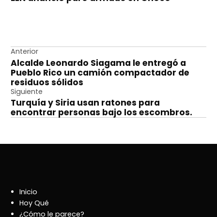
Navegación
Anterior
Alcalde Leonardo Siagama le entregó a
de
Pueblo Rico un camión compactador de
entradas
residuos sólidos
Siguiente
Turquía y Siria usan ratones para
encontrar personas bajo los escombros.
Inicio
Hoy Qué
¿Cómo le parece?